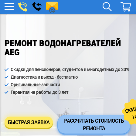
spb.remont-
Заказать
МЕНЮ
звонок
boylera@yandex.ru
РЕМОНТ ВОДОНАГРЕВАТЕЛЕЙ
AEG
Скидки для пенсионеров, студентов и многодетных до 20%
Диагностика и выезд - бесплатно
Оригинальные запчасти
Гарантия на работы до 3 лет
СКИ
1
РАССЧИТАТЬ СТОИМОСТЬ
БЫСТРАЯ ЗАЯВКА
РЕМОНТА