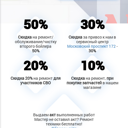
50%
30%
Скидка
на ремонт/
Скидка
за привоз к нам в
обслуживание/чистку
сервисный центр
второго бойлера
Московский проспект 172
-
50%
30%
20%
10%
Скидка
20%
на ремонт
для
Скидка
на ремонт,
при
участников СВО
покупке запчастей
в нашем
магазине
Выдаем
акт
выполненных работ
Мастер не оставил акт? Ремонт
техники бесплатно!