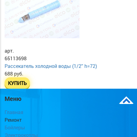
арт.
65113698
Рассекатель холодной воды (1/2'' h=72)
688 руб.
КУПИТЬ
Меню
Главная
Ремонт
Бойлеры
Электрокотлы