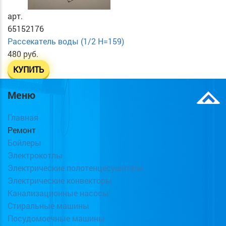
арт.
65152176
Рассекатель воды (1/2 H=159)
480 руб.
КУПИТЬ
Меню
Главная
Ремонт
Бойлеры
Электрокотлы
Электрические полотенцесушители
Электрические конвекторы
Канализационные насосы
Стиральные машины
Посудомоечные машины