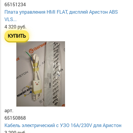
65151234
Плата управления HMI FLAT, дисплей Аристон ABS
VLS...
4 320 руб.
КУПИТЬ
арт.
65150868
Кабель электрический с УЗО 16А/230V для Аристон
3 200 руб.