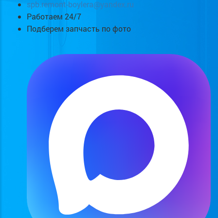
spb.remont-boylera@yandex.ru
Работаем 24/7
Подберем запчасть по фото