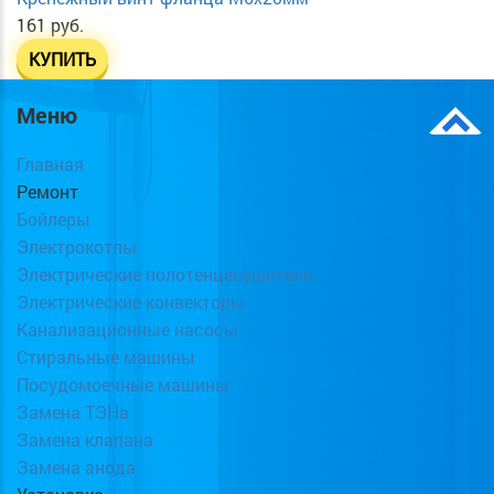
161 руб.
КУПИТЬ
Меню
Главная
Ремонт
Бойлеры
Электрокотлы
Электрические полотенцесушители
Электрические конвекторы
Канализационные насосы
Стиральные машины
Посудомоечные машины
Замена ТЭНа
Замена клапана
Замена анода