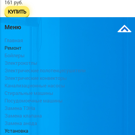
161 руб.
КУПИТЬ
Меню
Главная
Ремонт
Бойлеры
Электрокотлы
Электрические полотенцесушители
Электрические конвекторы
Канализационные насосы
Стиральные машины
Посудомоечные машины
Замена ТЭНа
Замена клапана
Замена анода
Установка