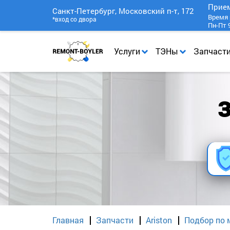
Прие
Санкт-Петербург, Московский п-т, 172
Время 
*вход со двора
Пн-Пт 9
Услуги
ТЭНы
Запчаст
З
Главная
Запчасти
Ariston
Подбор по 