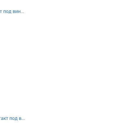
 под вин...
кт под в...