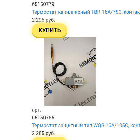
65150779
Термостат капиллярный TBR 16A/75C, контакт
2 295 руб.
КУПИТЬ
арт.
65150785
Термостат защитный тип WQS 16A/105C, конта
2 285 руб.