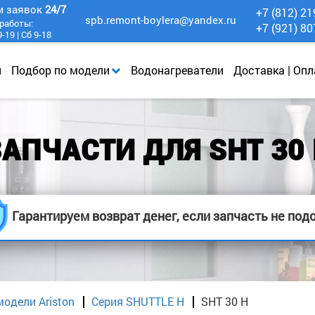
м заявок
24/7
+7 (812) 21
spb.remont-boylera@yandex.ru
работы:
+7 (921) 80
-19 | Сб 9-18
и
Подбор по модели
Водонагреватели
Доставка | Опл
АПЧАСТИ ДЛЯ SHT 30
Гарантируем возврат денег, если запчасть не под
модели Ariston
Серия SHUTTLE H
SHT 30 H