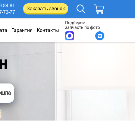
9-84-81
Заказать звонок
7-73-77
Подберем
запчасть по фото
ата
Гарантия
Контакты
 H
ошла