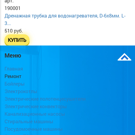
арт.
190001
Дренажная трубка для водонагревателя, D-6х8мм. L-
3...
510 руб.
КУПИТЬ
Меню
Главная
Ремонт
Бойлеры
Электрокотлы
Электрические полотенцесушители
Электрические конвекторы
Канализационные насосы
Стиральные машины
Посудомоечные машины