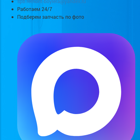
spb.remont-boylera@yandex.ru
Работаем 24/7
Подберем запчасть по фото