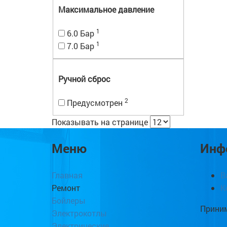
Максимальное давление
1
6.0 Бар
1
7.0 Бар
Ручной сброс
2
Предусмотрен
Показывать на странице
Меню
Инф
Главная
В
Ремонт
К
Бойлеры
Приним
Электрокотлы
Электрические