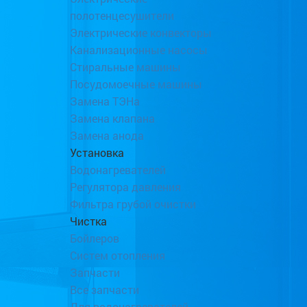
полотенцесушители
Электрические конвекторы
Канализационные насосы
Стиральные машины
Посудомоечные машины
Замена ТЭНа
Замена клапана
Замена анода
Установка
Водонагревателей
Регулятора давления
Фильтра грубой очистки
Чистка
Бойлеров
Систем отопления
Запчасти
Все запчасти
Для водонагревателей