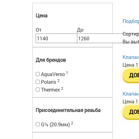
Цена
Подбор
От
До
Сортир
Вы выб
Клапан
Для брендов
Цена
1
1
AquaVerso
ДО
2
Polaris
2
Thermex
Клапан
Цена
1
Присоединительная резьба
ДО
2
G½ (20.9мм)