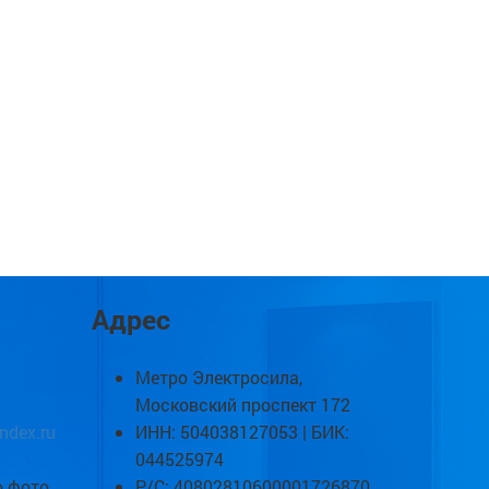
Адрес
Метро Электросила,
Московский проспект 172
ndex.ru
ИНН: 504038127053 | БИК:
044525974
о фото
Р/С: 40802810600001726870