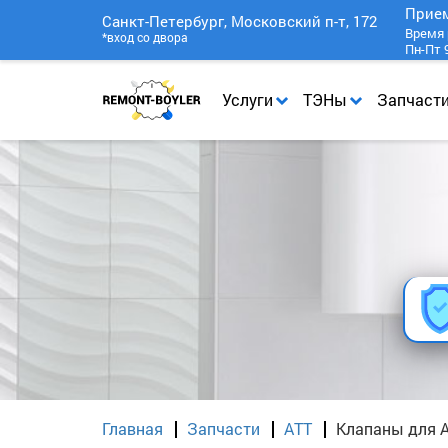
Прие
Санкт-Петербург, Московский п-т, 172
Время 
*вход со двора
Пн-Пт 9
Услуги
ТЭНы
Запчаст
Главная
Запчасти
АТТ
Клапаны для 