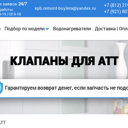
м заявок
24/7
+7 (812) 21
spb.remont-boylera@yandex.ru
работы:
+7 (921) 80
-19 | Сб 9-18
и
Подбор по модели
Водонагреватели
Доставка | Опл
КЛАПАНЫ ДЛЯ АТТ
Гарантируем возврат денег, если запчасть не под
АТТ