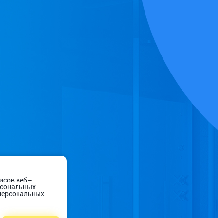
висов веб–
ерсональных
 персональных