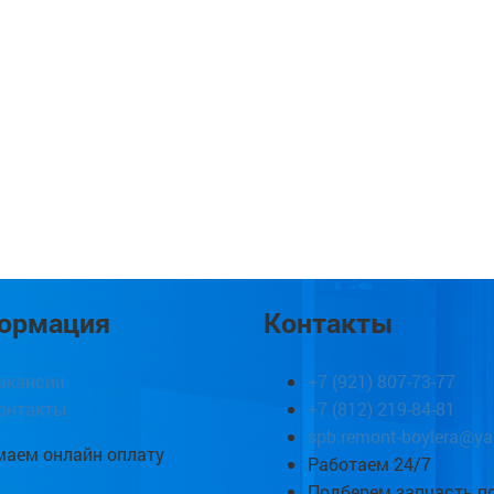
ормация
Контакты
акансии
+7 (921) 807-73-77
онтакты
+7 (812) 219-84-81
spb.remont-boylera@ya
аем онлайн оплату
Работаем 24/7
Подберем запчасть п