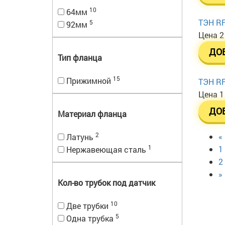
10
64мм
ТЭН RF
5
92мм
Цена
2
ДО
Тип фланца
15
Прижимной
ТЭН RF
Цена
1
ДО
Материал фланца
2
«
Латунь
1
1
Нержавеющая сталь
2
»
Кол-во трубок под датчик
10
Две трубки
5
Одна трубка