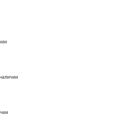
чии
наличии
ичии