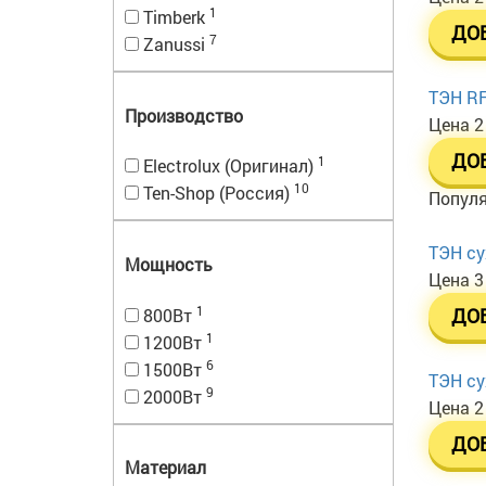
1
Timberk
ДО
7
Zanussi
ТЭН RF
Производство
Цена
2
ДО
1
Electrolux (Оригинал)
10
Ten-Shop (Россия)
Попул
ТЭН су
Мощность
Цена
3
1
800Вт
ДО
1
1200Вт
6
1500Вт
ТЭН су
9
2000Вт
Цена
2
ДО
Материал