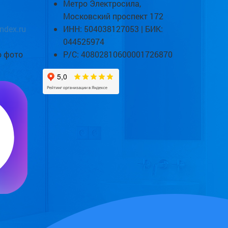
Метро Электросила,
Московский проспект 172
ndex.ru
ИНН: 504038127053 | БИК:
044525974
о фото
Р/С: 40802810600001726870