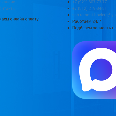
акансии
+7 (921) 807-73-77
онтакты
+7 (812) 219-84-81
spb.remont-boylera@ya
аем онлайн оплату
Работаем 24/7
Подберем запчасть п