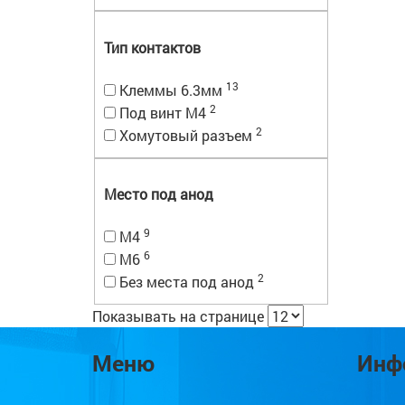
Тип контактов
13
Клеммы 6.3мм
2
Под винт М4
2
Хомутовый разъем
Место под анод
9
M4
6
M6
2
Без места под анод
Показывать на странице
Меню
Инф