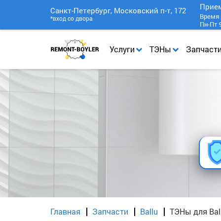
Прие
Санкт-Петербург, Московский п-т, 172
Время 
*вход со двора
Пн-Пт 9
Услуги
ТЭНы
Запчаст
Главная
Запчасти
Ballu
ТЭНы для Bal