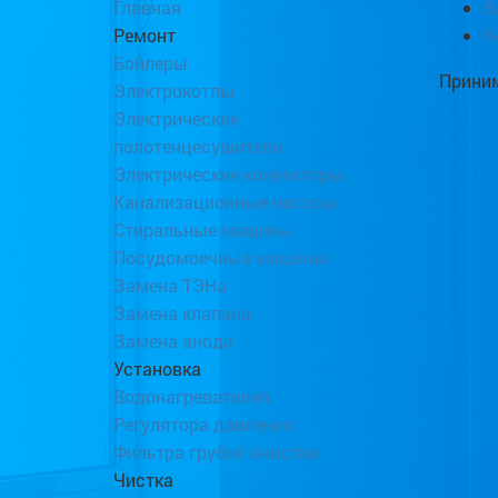
Главная
В
Ремонт
К
Бойлеры
Приним
Электрокотлы
Электрические
полотенцесушители
Электрические конвекторы
Канализационные насосы
Стиральные машины
Посудомоечные машины
Замена ТЭНа
Замена клапана
Замена анода
Установка
Водонагревателей
Регулятора давления
Фильтра грубой очистки
Чистка