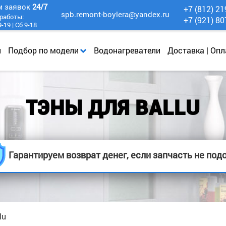
м заявок
24/7
+7 (812) 21
spb.remont-boylera@yandex.ru
работы:
+7 (921) 80
-19 | Сб 9-18
и
Подбор по модели
Водонагреватели
Доставка | Опл
ТЭНЫ ДЛЯ BALLU
Гарантируем возврат денег, если запчасть не под
lu