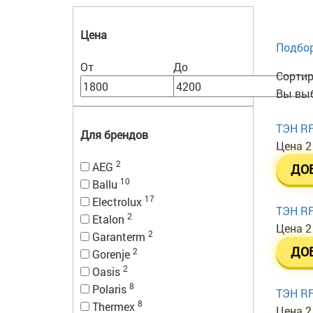
Цена
Подбор
От
До
Сортир
Вы выб
ТЭН RF
Для брендов
Цена
2
2
AEG
ДО
10
Ballu
17
Electrolux
ТЭН RF
2
Etalon
Цена
2
2
Garanterm
ДО
2
Gorenje
2
Oasis
8
Polaris
ТЭН RF
8
Thermex
Цена
2