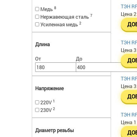
ТЭН RF
8
Медь
Цена
2
7
Нержавеющая сталь
2
ДО
Усиленная медь
ТЭН RF
Длина
Цена
3
От
До
ДО
ТЭН RF
Цена
3
Напряжение
ДО
1
220V
2
230V
ТЭН RF
Цена
1
Диаметр резьбы
ДО