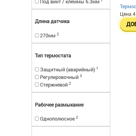
Под винт / клеммы 6.3мм
Термос
Цена
4
Длина датчика
ДО
2
270мм
Тип термостата
1
Защитный (аварийный)
3
Регулировочный
2
Стержневой
Рабочее размыкание
2
Однополюсное