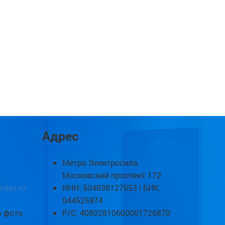
Адрес
Метро Электросила,
Московский проспект 172
ndex.ru
ИНН: 504038127053 | БИК:
044525974
о фото
Р/С: 40802810600001726870