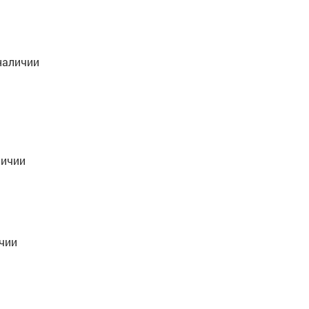
наличии
личии
чии