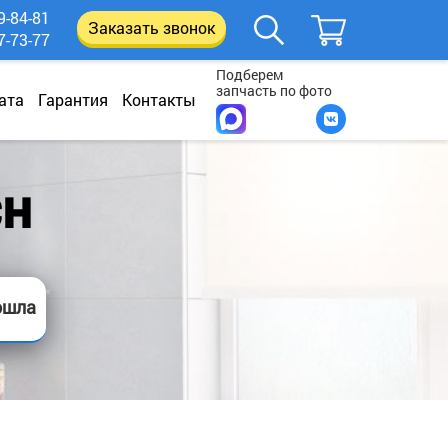
9-84-81
Заказать звонок
7-73-77
Подберем
запчасть по фото
ата
Гарантия
Контакты
CH
ошла