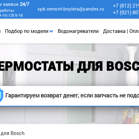
м заявок
24/7
+7 (812) 21
spb.remont-boylera@yandex.ru
работы:
+7 (921) 80
-19 | Сб 9-18
и
Подбор по модели
Водонагреватели
Доставка | Опл
ЕРМОСТАТЫ ДЛЯ BOS
Гарантируем возврат денег, если запчасть не под
 для Bosch