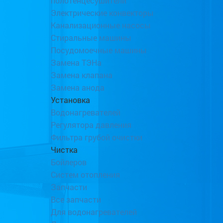
полотенцесушители
Электрические конвекторы
Канализационные насосы
Стиральные машины
Посудомоечные машины
Замена ТЭНа
Замена клапана
Замена анода
Установка
Водонагревателей
Регулятора давления
Фильтра грубой очистки
Чистка
Бойлеров
Систем отопления
Запчасти
Все запчасти
Для водонагревателей