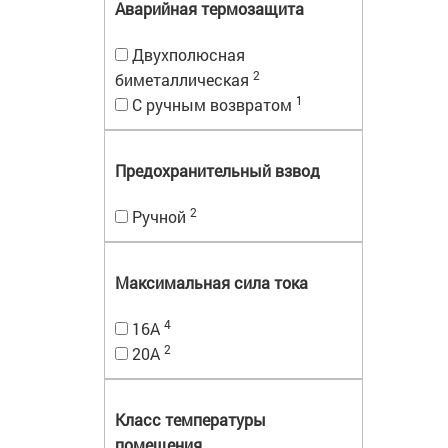
Аварийная термозащита
Двухполюсная
2
биметаллическая
1
С ручным возвратом
Предохранительный взвод
2
Ручной
Максимальная сила тока
4
16А
2
20А
Класс температуры
помещения