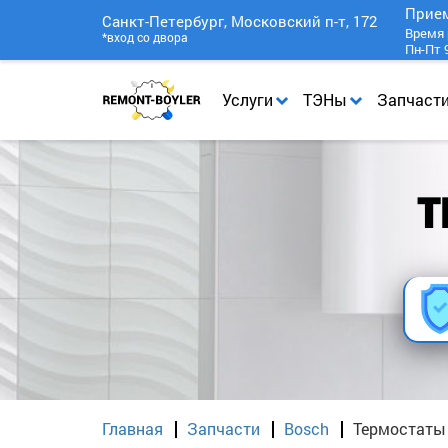
Прие
Санкт-Петербург, Московский п-т, 172
Время 
*вход со двора
Пн-Пт 9
Услуги
ТЭНы
Запчаст
Т
Главная
Запчасти
Bosch
Термостаты