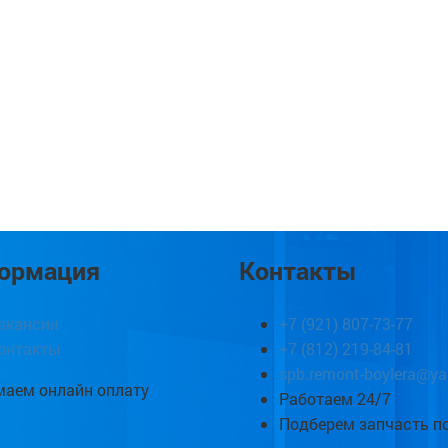
ормация
Контакты
акансии
+7 (921) 807-73-77
онтакты
+7 (812) 219-84-81
spb.remont-boylera@ya
аем онлайн оплату
Работаем 24/7
Подберем запчасть п