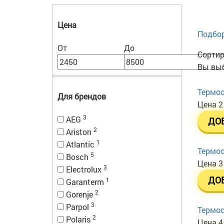
Цена
Подбор
От
До
Сортир
Вы выб
Термос
Для брендов
Цена
2
3
AEG
ДО
2
Ariston
1
Atlantic
Термос
5
Bosch
Цена
3
3
Electrolux
ДО
1
Garanterm
2
Gorenje
3
Parpol
Термос
2
Polaris
Цена
4