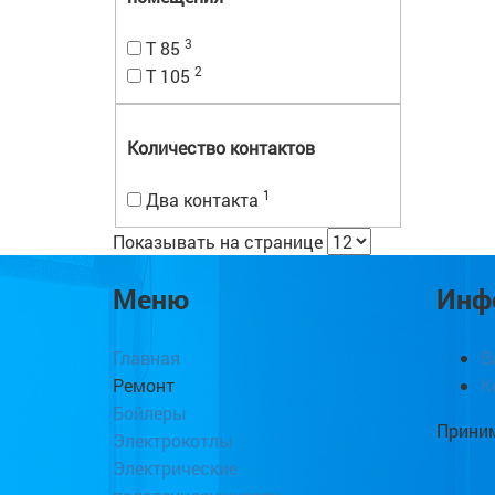
3
T 85
2
T 105
Количество контактов
1
Два контакта
Показывать на странице
Меню
Инф
Главная
В
Ремонт
К
Бойлеры
Приним
Электрокотлы
Электрические