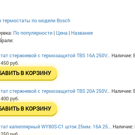
 термостаты по модели Bosch
овка:
По популярности
|
Цена
|
Название
рали:
тат стержневой с термозащитой TBS 16A 250V...
Наличие:
 450 руб.
БАВИТЬ В КОРЗИНУ
тат стержневой с термозащитой TBS 20A 250V...
Наличие:
 400 руб.
БАВИТЬ В КОРЗИНУ
тат капиллярный WY80S-C1 шток 25мм. 16A 25...
Наличие:
 250 руб.