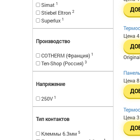
1
Simat
ДО
2
Stiebel Eltron
1
Superlux
Термос
Цена
4
Производство
ДО
1
COTHERM (Франция)
Origina
3
Ten-Shop (Россия)
Панель 
Цена
8
Напряжение
ДО
1
250V
Термос
Цена
3
Тип контактов
ДО
5
Клеммы 6.3мм
1