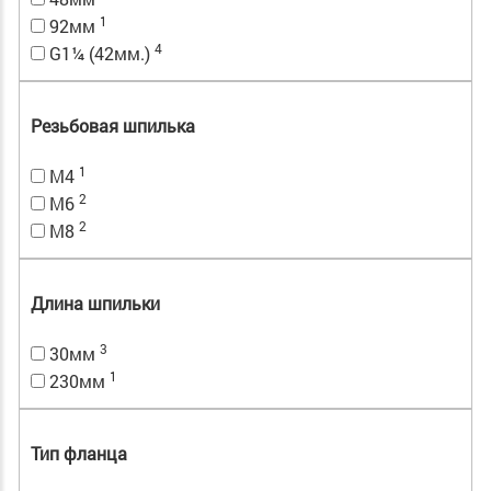
1
92мм
4
G1¼ (42мм.)
Резьбовая шпилька
1
M4
2
M6
2
M8
Длина шпильки
3
30мм
1
230мм
Тип фланца