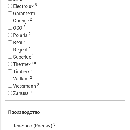
6
Electrolux
1
Garanterm
2
Gorenje
2
OSO
2
Polaris
2
Real
1
Regent
1
Superlux
10
Thermex
2
Timberk
2
Vaillant
2
Viessmann
1
Zanussi
Производство
3
Ten-Shop (Россия)