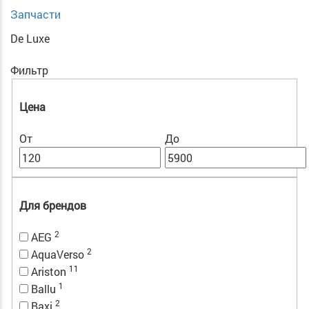
Запчасти
De Luxe
Фильтр
Цена
От
До
Для брендов
2
AEG
2
AquaVerso
11
Ariston
1
Ballu
2
Baxi