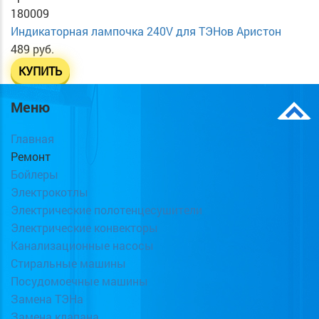
180009
Индикаторная лампочка 240V для ТЭНов Аристон
489 руб.
КУПИТЬ
Меню
Главная
Ремонт
Бойлеры
Электрокотлы
Электрические полотенцесушители
Электрические конвекторы
Канализационные насосы
Стиральные машины
Посудомоечные машины
Замена ТЭНа
Замена клапана