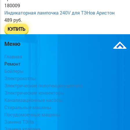
180009
Индикаторная лампочка 240V для ТЭНов Аристон
489 руб.
КУПИТЬ
Меню
Главная
Ремонт
Бойлеры
Электрокотлы
Электрические полотенцесушители
Электрические конвекторы
Канализационные насосы
Стиральные машины
Посудомоечные машины
Замена ТЭНа
Замена клапана