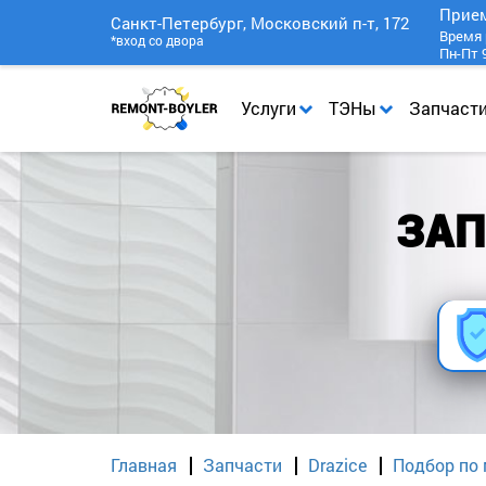
Прие
Санкт-Петербург, Московский п-т, 172
Время 
*вход со двора
Пн-Пт 9
Услуги
ТЭНы
Запчаст
ЗАП
Главная
Запчасти
Drazice
Подбор по 