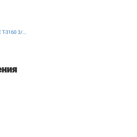
-3160 3/...
ения