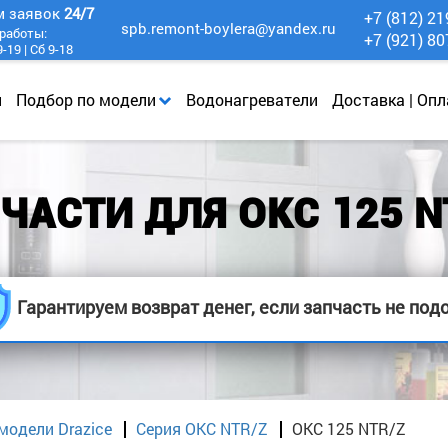
м заявок
24/7
+7 (812) 21
spb.remont-boylera@yandex.ru
работы:
+7 (921) 80
-19 | Сб 9-18
и
Подбор по модели
Водонагреватели
Доставка | Опл
ЧАСТИ ДЛЯ OKC 125 N
Гарантируем возврат денег, если запчасть не под
модели Drazice
Серия OKC NTR/Z
OKC 125 NTR/Z