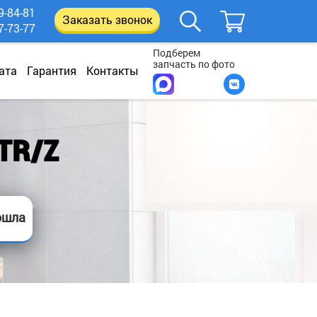
9-84-81
Заказать звонок
7-73-77
Подберем
запчасть по фото
ата
Гарантия
Контакты
TR/Z
ошла