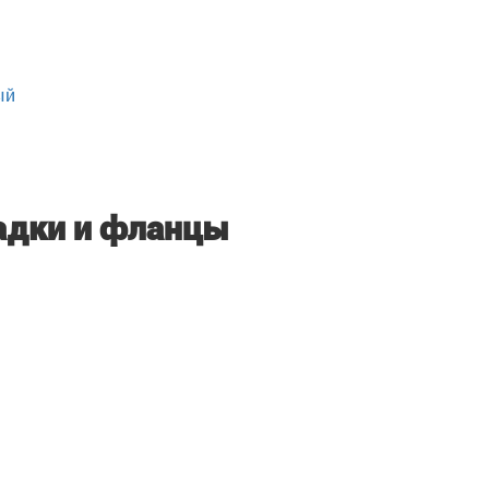
ый
адки и фланцы