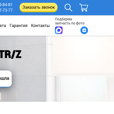
9-84-81
Заказать звонок
7-73-77
Подберем
запчасть по фото
ата
Гарантия
Контакты
TR/Z
ошла