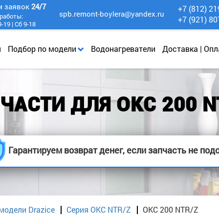
м заявок
24/7
+7 (812) 21
spb.remont-boylera@yandex.ru
работы:
+7 (921) 80
-19 | Сб 9-18
и
Подбор по модели
Водонагреватели
Доставка | Опл
ЧАСТИ ДЛЯ OKC 200 N
Гарантируем возврат денег, если запчасть не под
модели Drazice
Серия OKC NTR/Z
OKC 200 NTR/Z