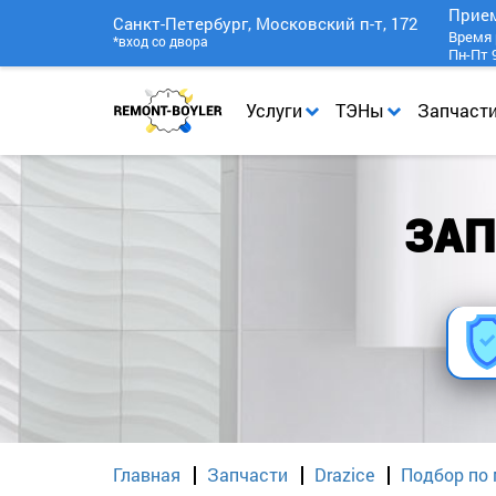
Прие
Санкт-Петербург, Московский п-т, 172
Время 
*вход со двора
Пн-Пт 9
Услуги
ТЭНы
Запчаст
ЗАП
Главная
Запчасти
Drazice
Подбор по 