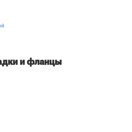
ый
адки и фланцы