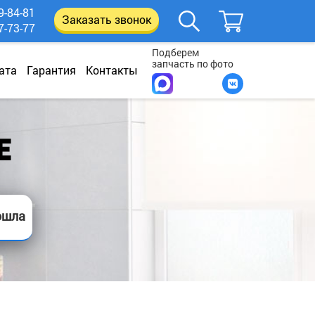
9-84-81
Заказать звонок
7-73-77
Подберем
запчасть по фото
ата
Гарантия
Контакты
E
ошла