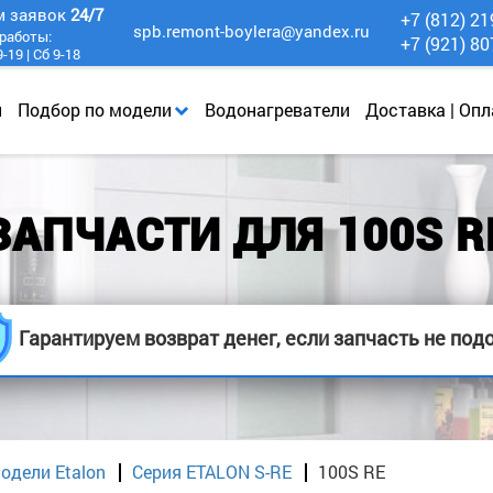
м заявок
24/7
+7 (812) 21
spb.remont-boylera@yandex.ru
работы:
+7 (921) 80
-19 | Сб 9-18
и
Подбор по модели
Водонагреватели
Доставка | Опл
ЗАПЧАСТИ ДЛЯ 100S R
Гарантируем возврат денег, если запчасть не под
одели Etalon
Серия ETALON S-RE
100S RE