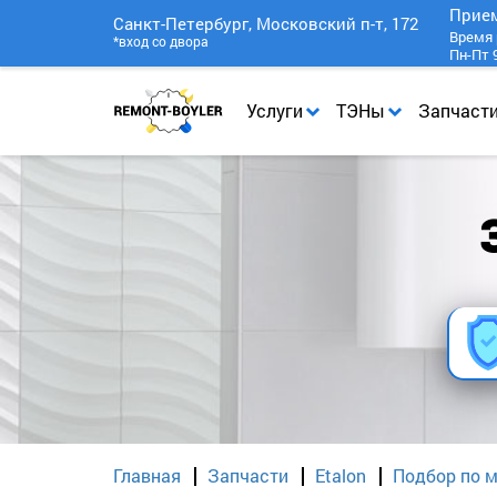
Прие
Санкт-Петербург, Московский п-т, 172
Время 
*вход со двора
Пн-Пт 9
Услуги
ТЭНы
Запчаст
Главная
Запчасти
Etalon
Подбор по м