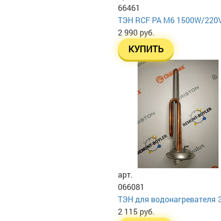
66461
ТЭН RСF PA М6 1500W/220
2 990 руб.
КУПИТЬ
арт.
066081
ТЭН для водонагревателя Эл
2 115 руб.