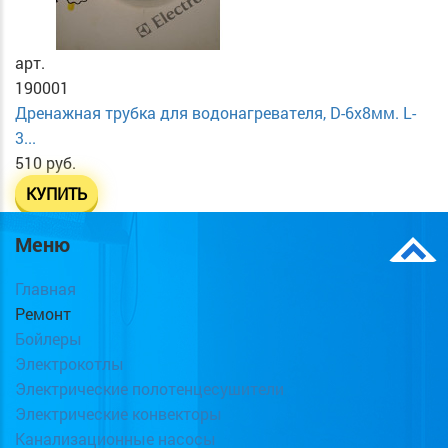
арт.
190001
Дренажная трубка для водонагревателя, D-6х8мм. L-
3...
510 руб.
КУПИТЬ
Меню
Главная
Ремонт
Бойлеры
Электрокотлы
Электрические полотенцесушители
Электрические конвекторы
Канализационные насосы