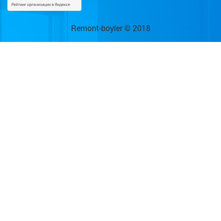
Remont-boyler © 2018