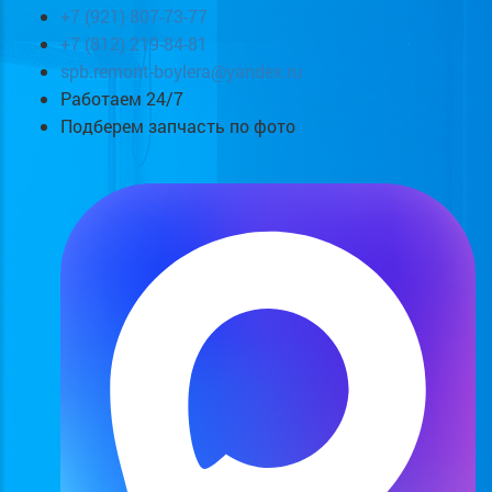
+7 (921) 807-73-77
+7 (812) 219-84-81
spb.remont-boylera@yandex.ru
Работаем 24/7
Подберем запчасть по фото