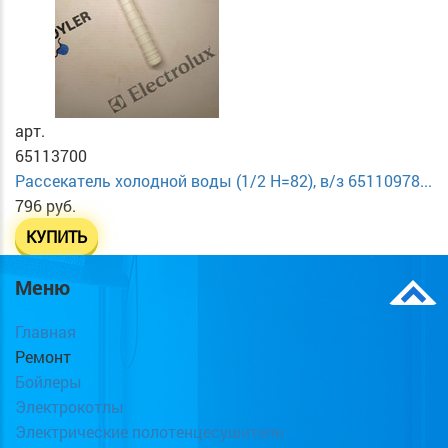
арт.
65113700
Рассекатель холодной воды (1/2 H=82), в/з 65110978...
796 руб.
КУПИТЬ
Меню
Главная
Ремонт
Бойлеры
Электрокотлы
Электрические полотенцесушители