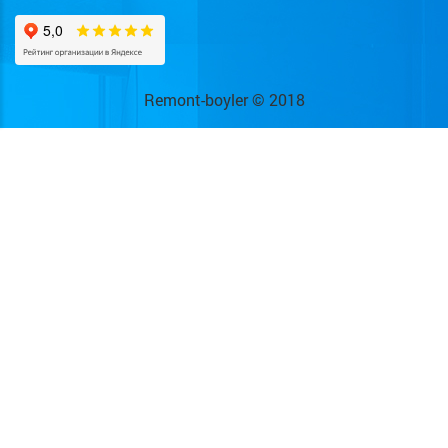
Remont-boyler © 2018