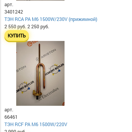
арт.
3401242
ТЭН RСА PA М6 1500W/230V (прижимной)
2 550 руб.
2 250 руб.
КУПИТЬ
арт.
66461
ТЭН RСF PA М6 1500W/220V
2 990 руб.