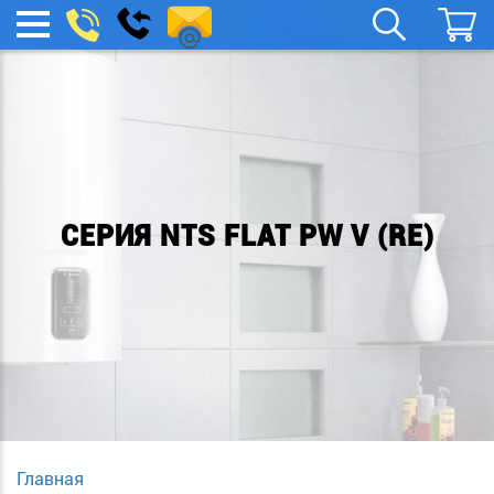
spb.remont-
Заказать
МЕНЮ
звонок
boylera@yandex.ru
СЕРИЯ NTS FLAT PW V (RE)
Главная