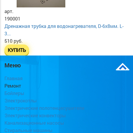
арт.
190001
Дренажная трубка для водонагревателя, D-6х8мм. L-
3...
510 руб.
КУПИТЬ
Меню
Главная
Ремонт
Бойлеры
Электрокотлы
Электрические полотенцесушители
Электрические конвекторы
Канализационные насосы
Стиральные машины