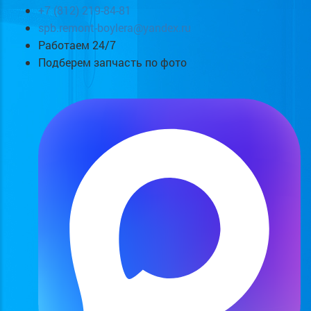
+7 (812) 219-84-81
spb.remont-boylera@yandex.ru
Работаем 24/7
Подберем запчасть по фото