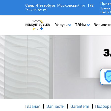
Прие
Санкт-Петербург, Московский п-т, 172
Время 
*вход со двора
Пн-Пт 9
Услуги
ТЭНы
Запчаст
З
Главная
Запчасти
Garanterm
Подбор 