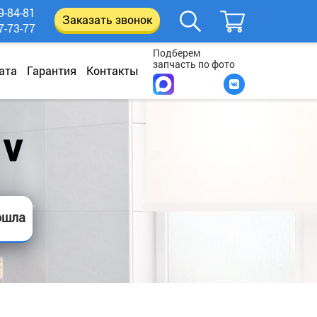
9-84-81
Заказать звонок
7-73-77
Подберем
запчасть по фото
ата
Гарантия
Контакты
 V
ошла