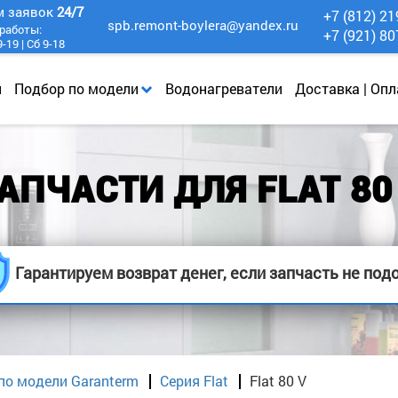
м заявок
24/7
+7 (812) 21
spb.remont-boylera@yandex.ru
работы:
+7 (921) 80
-19 | Сб 9-18
и
Подбор по модели
Водонагреватели
Доставка | Опл
АПЧАСТИ ДЛЯ FLAT 80
Гарантируем возврат денег, если запчасть не под
по модели Garanterm
Серия Flat
Flat 80 V