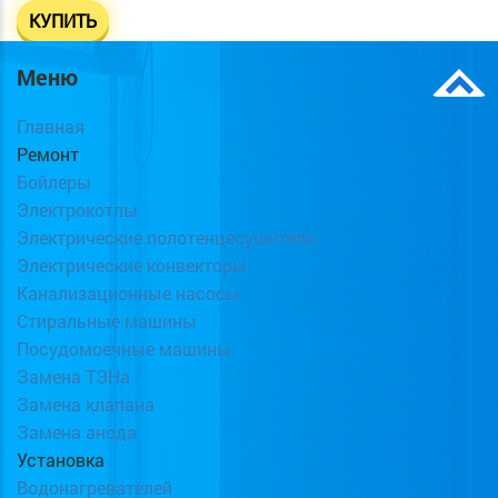
КУПИТЬ
Меню
Главная
Ремонт
Бойлеры
Электрокотлы
Электрические полотенцесушители
Электрические конвекторы
Канализационные насосы
Стиральные машины
Посудомоечные машины
Замена ТЭНа
Замена клапана
Замена анода
Установка
Водонагревателей