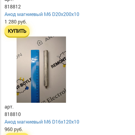
818812
Анод магниевый М6 D20х200х10
1 280 руб.
КУПИТЬ
арт.
818810
Анод магниевый М6 D16х120х10
960 руб.