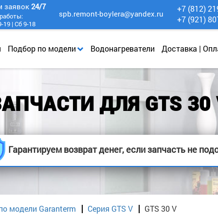
м заявок
24/7
+7 (812) 21
spb.remont-boylera@yandex.ru
работы:
+7 (921) 80
-19 | Сб 9-18
и
Подбор по модели
Водонагреватели
Доставка | Опл
ЗАПЧАСТИ ДЛЯ GTS 30 
Гарантируем возврат денег, если запчасть не под
по модели Garanterm
Серия GTS V
GTS 30 V