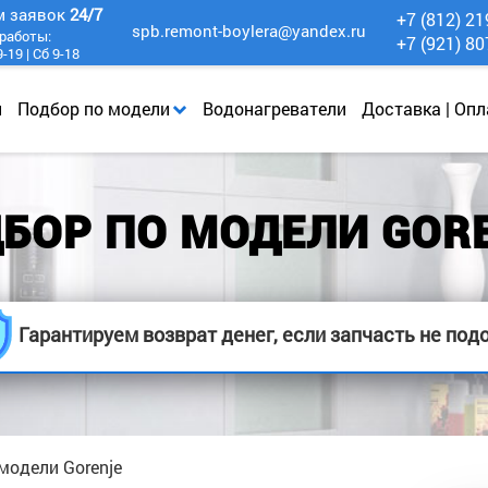
м заявок
24/7
+7 (812) 21
spb.remont-boylera@yandex.ru
работы:
+7 (921) 80
-19 | Сб 9-18
и
Подбор по модели
Водонагреватели
Доставка | Опл
БОР ПО МОДЕЛИ GOR
Гарантируем возврат денег, если запчасть не под
модели Gorenje