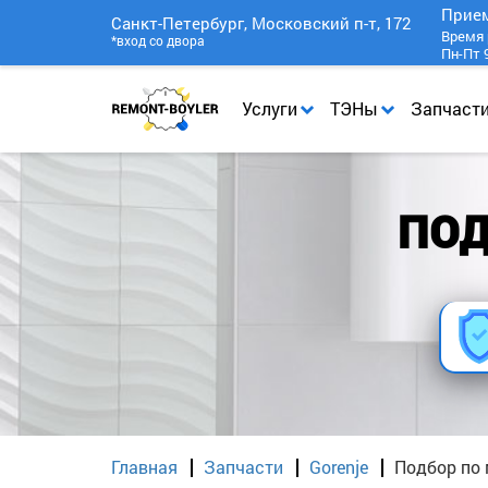
Прие
Санкт-Петербург, Московский п-т, 172
Время 
*вход со двора
Пн-Пт 9
Услуги
ТЭНы
Запчаст
ПОД
Главная
Запчасти
Gorenje
Подбор по 