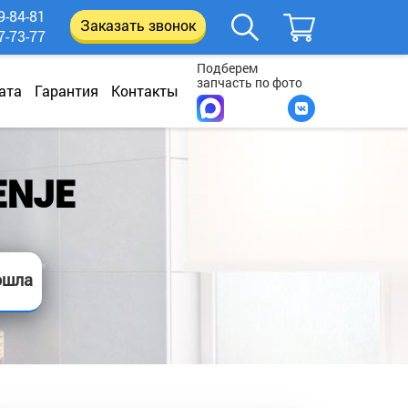
9-84-81
Заказать звонок
7-73-77
Подберем
запчасть по фото
ата
Гарантия
Контакты
ENJE
ошла