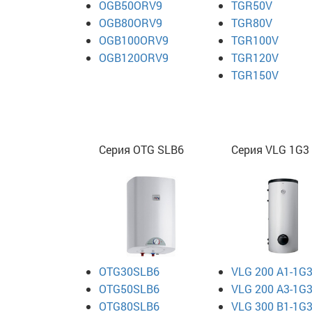
OGB50ORV9
TGR50V
OGB80ORV9
TGR80V
OGB100ORV9
TGR100V
OGB120ORV9
TGR120V
TGR150V
Серия OTG SLB6
Серия VLG 1G3
OTG30SLB6
VLG 200 A1-1G
OTG50SLB6
VLG 200 A3-1G
OTG80SLB6
VLG 300 B1-1G