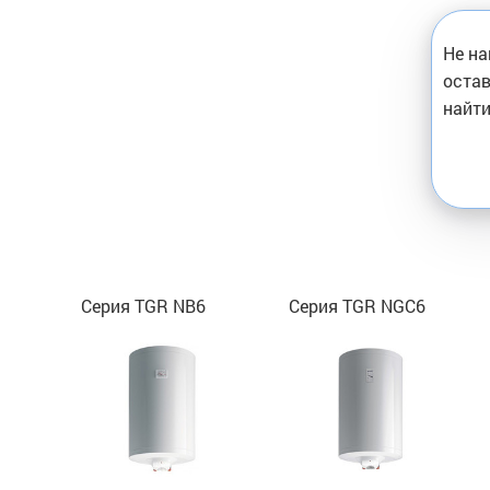
Не на
остав
найти
Серия TGR NB6
Серия TGR NGC6