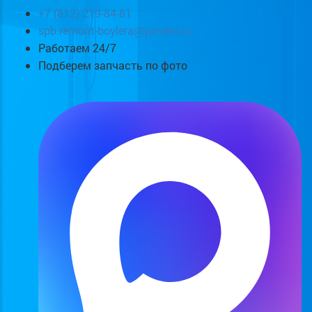
+7 (812) 219-84-81
spb.remont-boylera@yandex.ru
Работаем 24/7
Подберем запчасть по фото