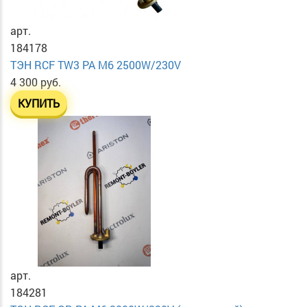
арт.
184178
ТЭН RСF TW3 PA М6 2500W/230V
4 300 руб.
КУПИТЬ
арт.
184281