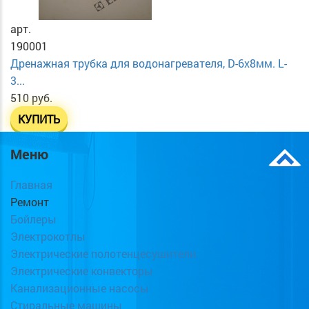
арт.
190001
Дренажная трубка для водонагревателя, D-6х8мм. L-
3...
510 руб.
КУПИТЬ
Меню
Главная
Ремонт
Бойлеры
Электрокотлы
Электрические полотенцесушители
Электрические конвекторы
Канализационные насосы
Стиральные машины