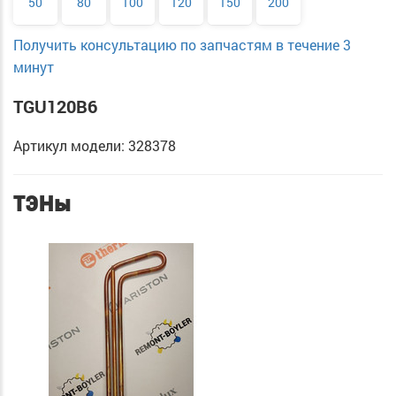
50
80
100
120
150
200
Получить консультацию по запчастям в течение 3
минут
TGU120B6
Артикул модели: 328378
ТЭНы