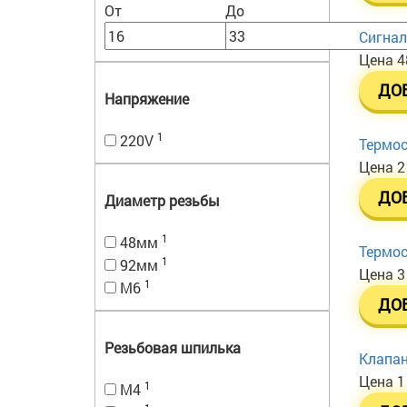
От
До
Сигнал
Цена
4
ДО
Напряжение
1
220V
Термос
Цена
2
ДО
Диаметр резьбы
1
48мм
Термос
1
92мм
Цена
3
1
М6
ДО
Резьбовая шпилька
Клапан
Цена
1
1
M4