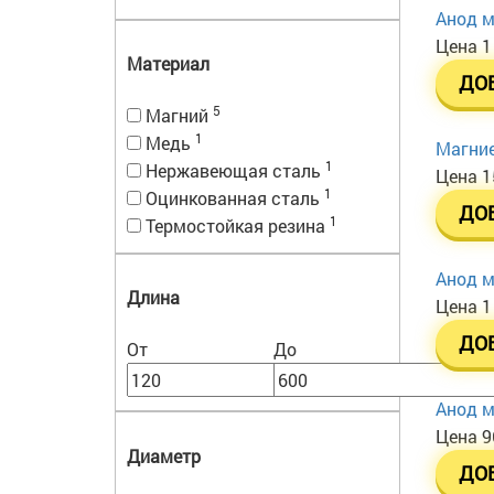
Анод м
Цена
1
Материал
ДО
5
Магний
1
Медь
Магние
1
Нержавеющая сталь
Цена
1
1
Оцинкованная сталь
ДО
1
Термостойкая резина
Анод м
Длина
Цена
1
ДО
От
До
Анод м
Цена
9
Диаметр
ДО