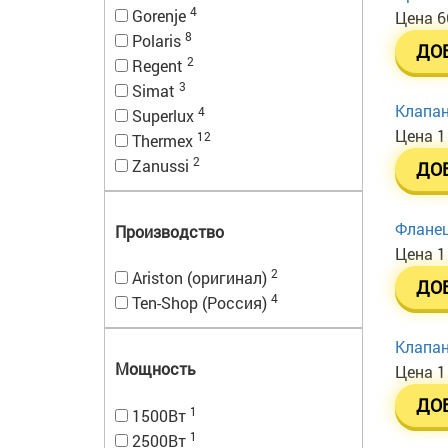
4
Gorenje
Цена
6
8
Polaris
ДО
2
Regent
3
Simat
Клапан
4
Superlux
Цена
1
12
Thermex
2
Zanussi
ДО
Фланец
Производство
Цена
1
2
Ariston (оригинал)
ДО
4
Ten-Shop (Россия)
Клапан
Мощность
Цена
1
ДО
1
1500Вт
1
2500Вт