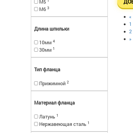
1
ДО
M5
3
M6
«
1
Длина шпильки
2
»
4
10мм
1
30мм
Тип фланца
2
Прижимной
Материал фланца
1
Латунь
1
Нержавеющая сталь