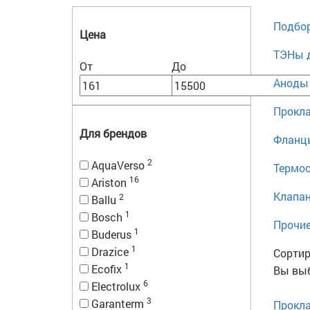
Подбор
Цена
ТЭНы д
От
До
Аноды 
Прокла
Для брендов
Фланцы
2
AquaVerso
Термос
16
Ariston
Клапан
2
Ballu
1
Bosch
Прочие
1
Buderus
1
Drazice
Сортир
1
Ecofix
Вы выб
6
Electrolux
3
Garanterm
Прокла