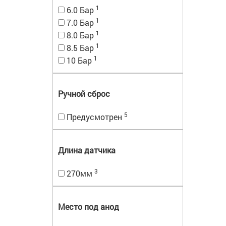
1
6.0 Бар
1
7.0 Бар
1
8.0 Бар
1
8.5 Бар
1
10 Бар
Ручной сброс
5
Предусмотрен
Длина датчика
3
270мм
Место под анод