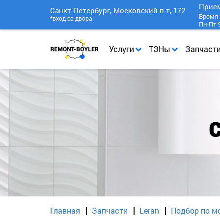
Прие
Санкт-Петербург, Московский п-т, 172
Время 
*вход со двора
Пн-Пт 9
Услуги
ТЭНы
Запчаст
Главная
Запчасти
Leran
Подбор по м