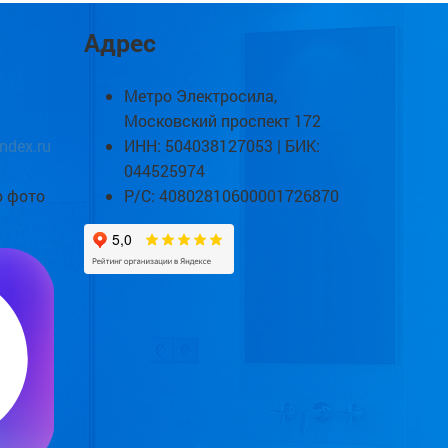
Адрес
Метро Электросила,
Московский проспект 172
ndex.ru
ИНН: 504038127053 | БИК:
044525974
о фото
Р/С: 40802810600001726870