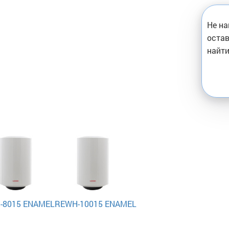
Не на
остав
найти
-8015 ENAMEL
REWH-10015 ENAMEL