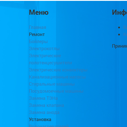
Меню
Инф
Главная
В
Ремонт
К
Бойлеры
Приним
Электрокотлы
Электрические
полотенцесушители
Электрические конвекторы
Канализационные насосы
Стиральные машины
Посудомоечные машины
Замена ТЭНа
Замена клапана
Замена анода
Установка
Водонагревателей