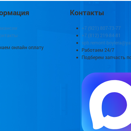
ормация
Контакты
акансии
+7 (921) 807-73-77
онтакты
+7 (812) 219-84-81
spb.remont-boylera@ya
аем онлайн оплату
Работаем 24/7
Подберем запчасть п