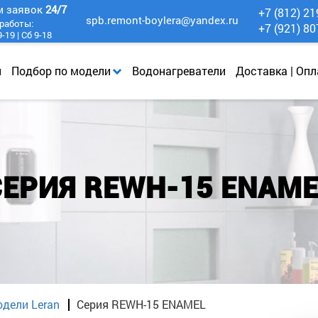
м заявок
24/7
+7 (812) 21
spb.remont-boylera@yandex.ru
работы:
+7 (921) 80
-19 | Сб 9-18
и
Подбор по модели
Водонагреватели
Доставка | Опл
СЕРИЯ REWH-15 ENAME
одели Leran
Серия REWH-15 ENAMEL