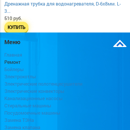
Дренажная трубка для водонагревателя, D-6х8мм. L-
3...
510 руб.
КУПИТЬ
Меню
Главная
Ремонт
Бойлеры
Электрокотлы
Электрические полотенцесушители
Электрические конвекторы
Канализационные насосы
Стиральные машины
Посудомоечные машины
Замена ТЭНа
Замена клапана