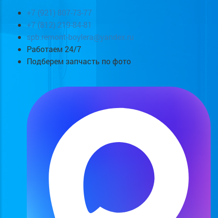
+7 (921) 807-73-77
+7 (812) 219-84-81
spb.remont-boylera@yandex.ru
Работаем 24/7
Подберем запчасть по фото