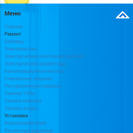
Меню
Главная
Ремонт
Бойлеры
Электрокотлы
Электрические полотенцесушители
Электрические конвекторы
Канализационные насосы
Стиральные машины
Посудомоечные машины
Замена ТЭНа
Замена клапана
Замена анода
Установка
Водонагревателей
Регулятора давления