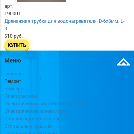
арт.
190001
Дренажная трубка для водонагревателя, D-6х8мм. L-
3...
510 руб.
КУПИТЬ
Меню
Главная
Ремонт
Бойлеры
Электрокотлы
Электрические полотенцесушители
Электрические конвекторы
Канализационные насосы
Стиральные машины
Посудомоечные машины