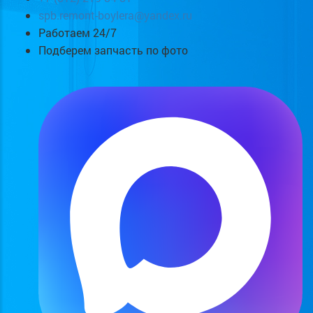
spb.remont-boylera@yandex.ru
Работаем 24/7
Подберем запчасть по фото