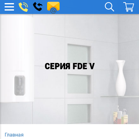
spb.remont-
Заказать
МЕНЮ
звонок
boylera@yandex.ru
СЕРИЯ FDE V
Главная