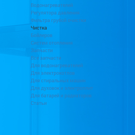
Водонагревателей
Регулятора давления
Фильтра грубой очистки
Чистка
Бойлеров
Систем отопления
Запчасти
Все запчасти
Для водонагревателей
Для электрокотлов
Для стиральных машин
Для духовок и электроплит
Для батарей и радиаторов
Статьи