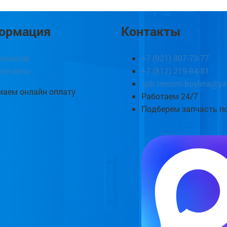
ормация
Контакты
акансии
+7 (921) 807-73-77
онтакты
+7 (812) 219-84-81
spb.remont-boylera@ya
аем онлайн оплату
Работаем 24/7
Подберем запчасть п