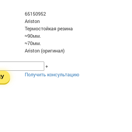
65150952
Ariston
Термостойкая резина
≈90мм.
≈70мм.
Ariston (оригинал)
+
Получить консультацию
НУ