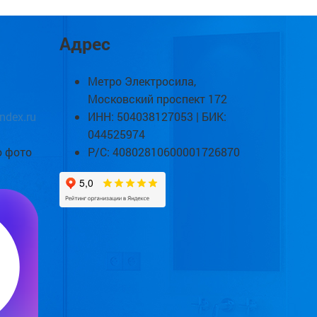
Адрес
Метро Электросила,
Московский проспект 172
ndex.ru
ИНН: 504038127053 | БИК:
044525974
о фото
Р/С: 40802810600001726870