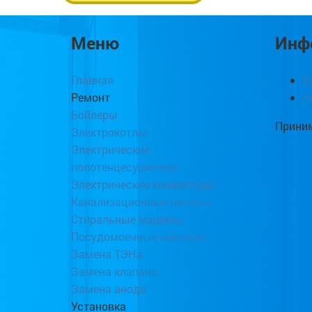
Меню
Инф
Главная
В
Ремонт
К
Бойлеры
Приним
Электрокотлы
Электрические
полотенцесушители
Электрические конвекторы
Канализационные насосы
Стиральные машины
Посудомоечные машины
Замена ТЭНа
Замена клапана
Замена анода
Установка