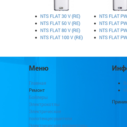
NTS FLAT 30 V (RE)
NTS FLAT PW 
NTS FLAT 50 V (RE)
NTS FLAT PW 
NTS FLAT 80 V (RE)
NTS FLAT PW 
NTS FLAT 100 V (RE)
NTS FLAT PW 
Меню
Инф
Главная
В
Ремонт
К
Бойлеры
Приним
Электрокотлы
Электрические
полотенцесушители
Электрические конвекторы