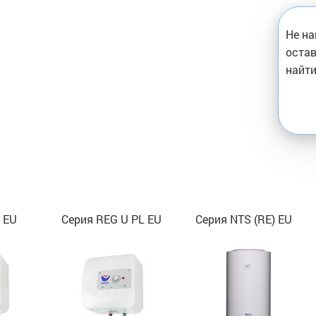
Не на
остав
найти
 EU
Серия REG U PL EU
Серия NTS (RE) EU