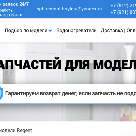
м заявок
24/7
+7 (812) 21
spb.remont-boylera@yandex.ru
работы:
+7 (921) 80
-19 | Сб 9-18
и
Подбор по модели
Водонагреватели
Доставка | Опл
АПЧАСТЕЙ ДЛЯ МОДЕЛ
Гарантируем возврат денег, если запчасть не под
модели Regent