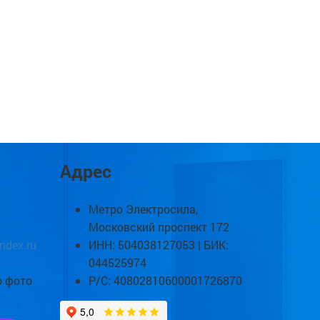
Адрес
Метро Электросила,
Московский проспект 172
ndex.ru
ИНН: 504038127053 | БИК:
044525974
о фото
Р/С: 40802810600001726870