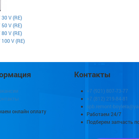
30 V (RE)
50 V (RE)
80 V (RE)
100 V (RE)
ормация
Контакты
акансии
+7 (921) 807-73-77
онтакты
+7 (812) 219-84-81
spb.remont-boylera@ya
аем онлайн оплату
Работаем 24/7
Подберем запчасть п