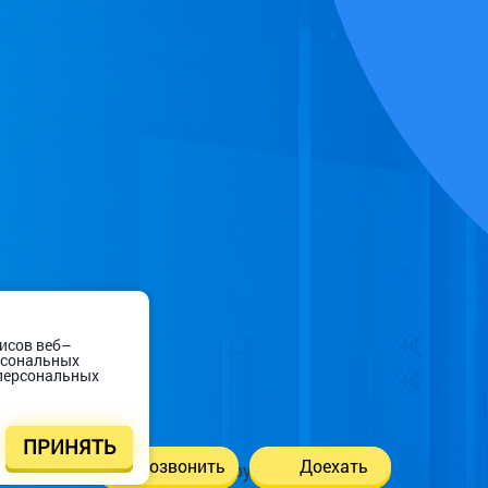
висов веб–
ерсональных
 персональных
ПРИНЯТЬ
Позвонить
Доехать
Remont-boyler © 2018