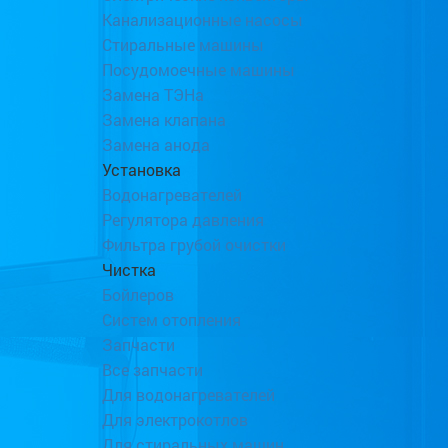
Канализационные насосы
Стиральные машины
Посудомоечные машины
Замена ТЭНа
Замена клапана
Замена анода
Установка
Водонагревателей
Регулятора давления
Фильтра грубой очистки
Чистка
Бойлеров
Систем отопления
Запчасти
Все запчасти
Для водонагревателей
Для электрокотлов
Для стиральных машин