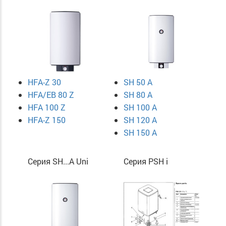
HFA-Z 30
SH 50 A
HFA/EB 80 Z
SH 80 A
HFA 100 Z
SH 100 A
HFA-Z 150
SH 120 A
SH 150 A
Серия SH...A Uni
Серия PSH i