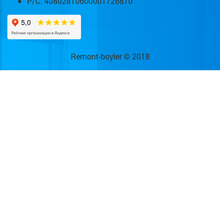
Р/С: 40802810600001726870
Remont-boyler © 2018