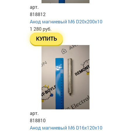
арт.
818812
Анод магниевый М6 D20х200х10
1 280 руб.
КУПИТЬ
арт.
818810
Анод магниевый М6 D16х120х10