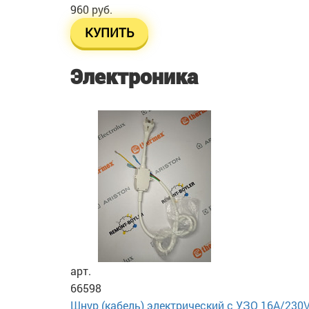
960 руб.
КУПИТЬ
Электроника
арт.
66598
Шнур (кабель) электрический с УЗО 16А/230