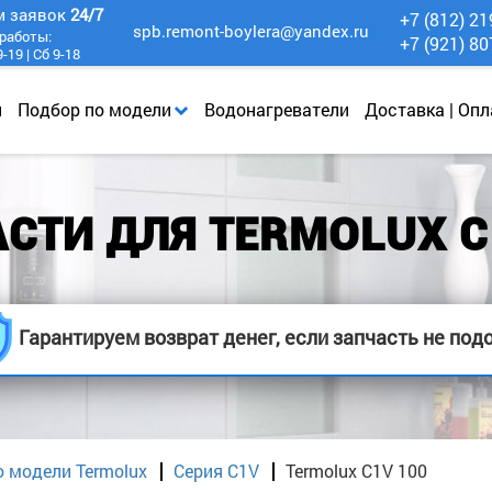
м заявок
24/7
+7 (812) 21
spb.remont-boylera@yandex.ru
работы:
+7 (921) 80
-19 | Сб 9-18
и
Подбор по модели
Водонагреватели
Доставка | Опл
СТИ ДЛЯ TERMOLUX C
Гарантируем возврат денег, если запчасть не под
о модели Termolux
Серия C1V
Termolux C1V 100