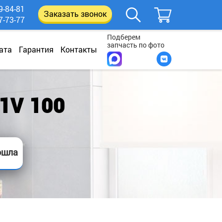
9-84-81
Заказать звонок
7-73-77
Подберем
запчасть по фото
ата
Гарантия
Контакты
1V 100
ошла