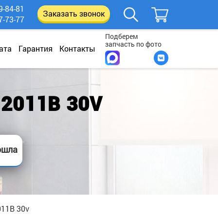
9-84-81
Заказать звонок
7-73-77
Подберем
запчасть по фото
ата
Гарантия
Контакты
2011B 30V
ошла
011B 30v