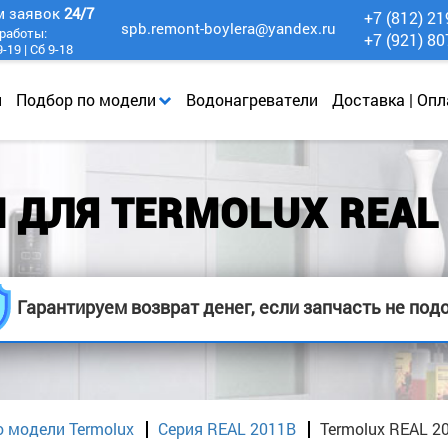
м заявок
24/7
+7 (812) 21
spb.remont-boylera@yandex.ru
работы:
+7 (921) 80
-19 | Сб 9-18
и
Подбор по модели
Водонагреватели
Доставка | Опл
 ДЛЯ TERMOLUX REAL 
Гарантируем возврат денег, если запчасть не под
о модели Termolux
Серия REAL 2011B
Termolux REAL 2