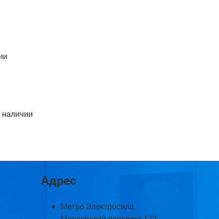
ии
 наличии
Адрес
Метро Электросила,
Московский проспект 172