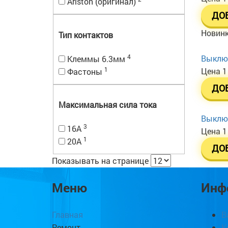
Ariston (оригинал)
ДО
Новин
Тип контактов
4
Выключ
Клеммы 6.3мм
1
Цена
1
Фастоны
ДО
Максимальная сила тока
Выключ
3
16А
Цена
1
1
20А
ДО
Показывать на странице
Меню
Инф
Главная
В
Ремонт
К