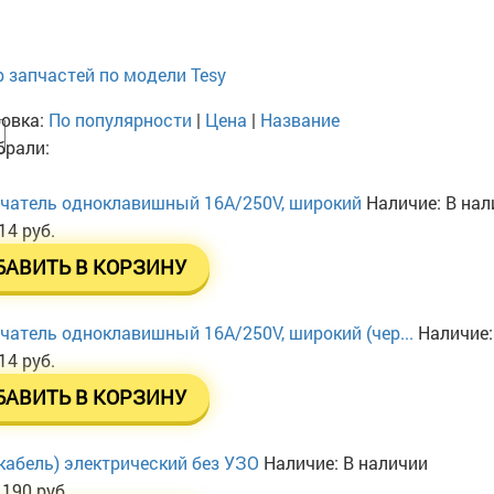
 запчастей по модели Tesy
овка:
По популярности
|
Цена
|
Название
рали:
атель одноклавишный 16А/250V, широкий
Наличие:
В нал
14 руб.
БАВИТЬ В КОРЗИНУ
атель одноклавишный 16А/250V, широкий (чер...
Наличие
14 руб.
БАВИТЬ В КОРЗИНУ
кабель) электрический без УЗО
Наличие:
В наличии
 190 руб.