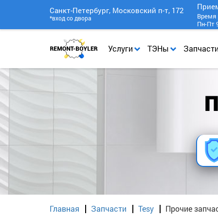
Прие
Санкт-Петербург, Московский п-т, 172
Время 
*вход со двора
Пн-Пт 9
Услуги
ТЭНы
Запчаст
П
Главная
Запчасти
Tesy
Прочие запчас