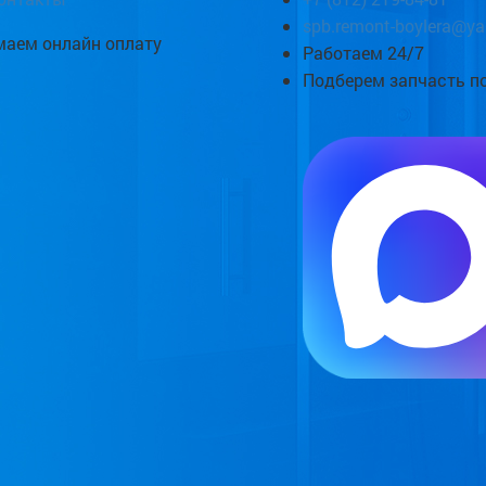
spb.remont-boylera@ya
аем онлайн оплату
Работаем 24/7
Подберем запчасть п