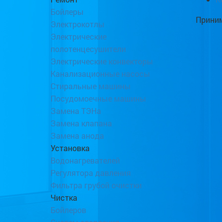
Бойлеры
Приним
Электрокотлы
Электрические
полотенцесушители
Электрические конвекторы
Канализационные насосы
Стиральные машины
Посудомоечные машины
Замена ТЭНа
Замена клапана
Замена анода
Установка
Водонагревателей
Регулятора давления
Фильтра грубой очистки
Чистка
Бойлеров