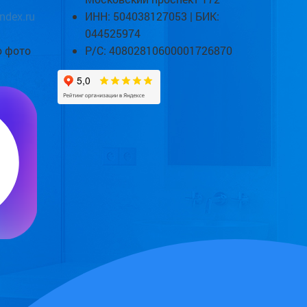
ndex.ru
ИНН: 504038127053 | БИК:
044525974
о фото
Р/С: 40802810600001726870