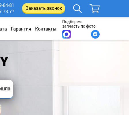
9-84-81
Заказать звонок
7-73-77
Подберем
запчасть по фото
ата
Гарантия
Контакты
SY
ошла