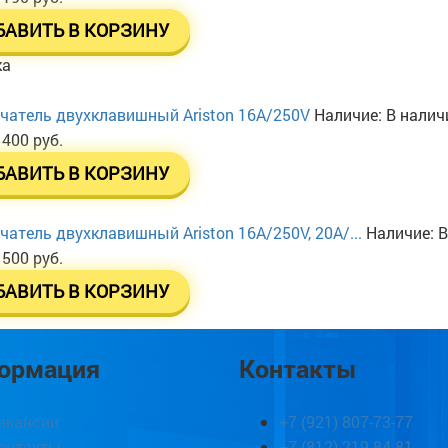
БАВИТЬ В КОРЗИНУ
ка
атель двухклавишный Ariston 16А/250V
Наличие:
В налич
 400 руб.
БАВИТЬ В КОРЗИНУ
атель двухклавишный Ariston 16A/250V, 20A/...
Наличие:
В
 500 руб.
БАВИТЬ В КОРЗИНУ
ормация
Контакты
акансии
+7 (921) 807-73-77
онтакты
+7 (812) 219-84-81