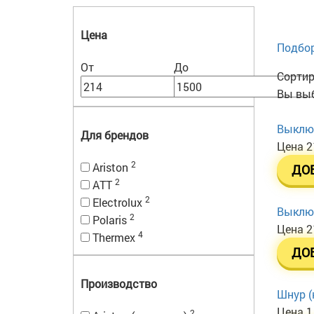
Цена
Подбор
От
До
Сортир
Вы выб
Выключ
Для брендов
Цена
2
2
Ariston
ДО
2
ATT
2
Electrolux
Выключ
2
Polaris
Цена
2
4
Thermex
ДО
Производство
Шнур (
Цена
1
2