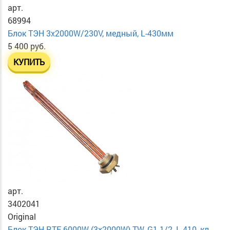
арт.
68994
Блок ТЭН 3х2000W/230V, медный, L-430мм
5 400 руб.
КУПИТЬ
арт.
3402041
Original
Блок ТЭН RTF 6000W (3x2000W) TW, G1 1/2, L-410, кл...