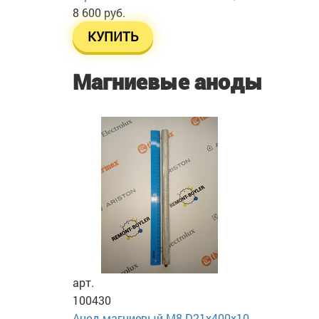
8 600 руб.
КУПИТЬ
Магниевые аноды
арт.
100430
Анод магниевый М8 D21х400х10