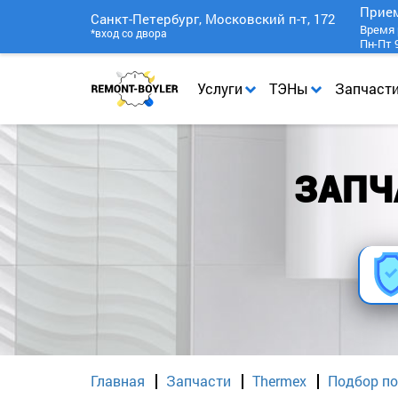
Прие
Санкт-Петербург, Московский п-т, 172
Время 
*вход со двора
Пн-Пт 9
Услуги
ТЭНы
Запчаст
ЗАПЧА
Главная
Запчасти
Thermex
Подбор по