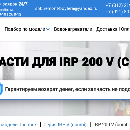
м заявок
24/7
+7 (812) 21
spb.remont-boylera@yandex.ru
работы:
+7 (921) 80
-19 | Сб 9-18
и
Подбор по модели
Водонагреватели
Доставка | Опл
СТИ ДЛЯ IRP 200 V (
Гарантируем возврат денег, если запчасть не под
 модели Thermex
Серия IRP V (combi)
IRP 200 V (combi