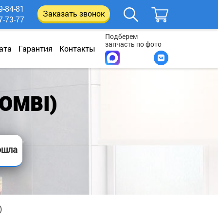
9-84-81
Заказать звонок
7-73-77
Подберем
запчасть по фото
ата
Гарантия
Контакты
COMBI)
ошла
)