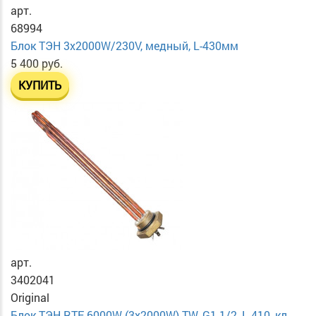
арт.
68994
Блок ТЭН 3х2000W/230V, медный, L-430мм
5 400 руб.
КУПИТЬ
арт.
3402041
Original
Блок ТЭН RTF 6000W (3x2000W) TW, G1 1/2, L-410, кл...