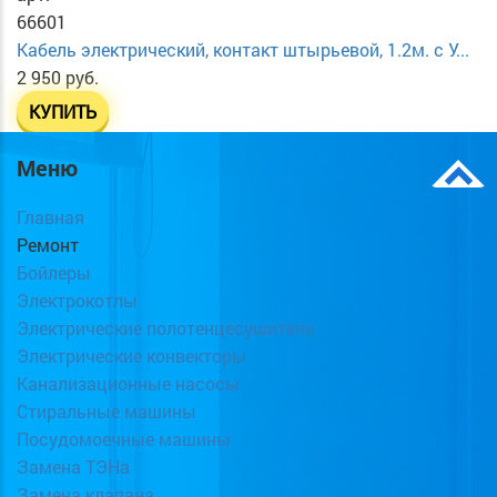
66601
Кабель электрический, контакт штырьевой, 1.2м. с У...
2 950 руб.
КУПИТЬ
Меню
Главная
Ремонт
Бойлеры
Электрокотлы
Электрические полотенцесушители
Электрические конвекторы
Канализационные насосы
Стиральные машины
Посудомоечные машины
Замена ТЭНа
Замена клапана