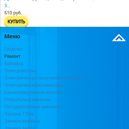
3...
510 руб.
КУПИТЬ
Меню
Главная
Ремонт
Бойлеры
Электрокотлы
Электрические полотенцесушители
Электрические конвекторы
Канализационные насосы
Стиральные машины
Посудомоечные машины
Замена ТЭНа
Замена клапана
Замена анода