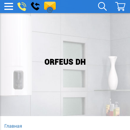
spb.remont-
Заказать
МЕНЮ
звонок
boylera@yandex.ru
ORFEUS DH
Главная