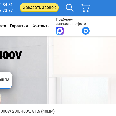
9-84-81
Заказать звонок
7-73-77
Подберем
запчасть по фото
ата
Гарантия
Контакты
400V
ошла
000W 230/400V, G1,5 (48мм)