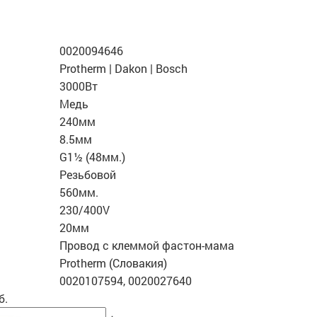
0020094646
Protherm | Dakon | Bosch
3000Вт
Медь
240мм
8.5мм
G1½ (48мм.)
Резьбовой
560мм.
230/400V
20мм
Провод с клеммой фастон-мама
Protherm (Словакия)
0020107594, 0020027640
б.