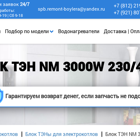
м заявок
24/7
+7 (812) 21
spb.remont-boylera@yandex.ru
работы:
+7 (921) 80
-19 | Сб 9-18
и
Подбор по модели
Водонагреватели
Доставка | Опл
К ТЭН NM 3000W 230/
Гарантируем возврат денег, если запчасть не под
окотлов
Блок ТЭНы для электрокотлов
Блок ТЭН NM 3