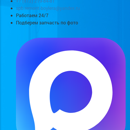
+7 (812) 219-84-81
spb.remont-boylera@yandex.ru
Работаем 24/7
Подберем запчасть по фото