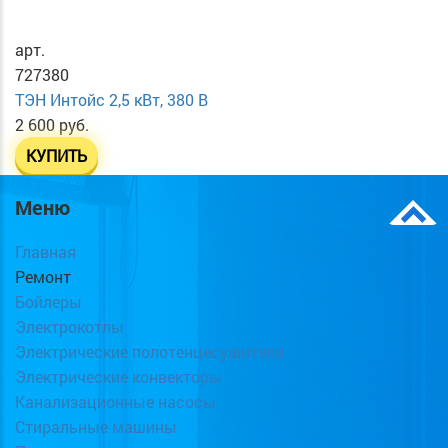
арт.
727380
ТЭН Интойс 2,5 кВт, 380 В
2 600 руб.
КУПИТЬ
Меню
Главная
Ремонт
Бойлеры
Электрокотлы
Электрические полотенцесушители
Электрические конвекторы
Канализационные насосы
Стиральные машины