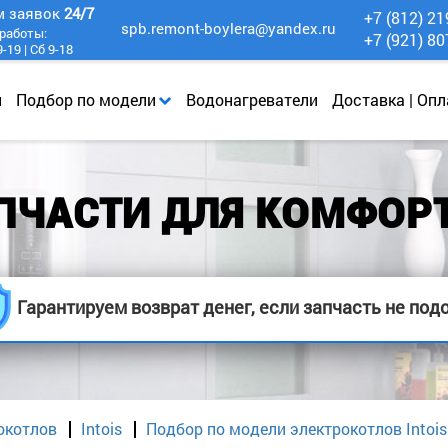
м заявок
24/7
+7 (812) 21
spb.remont-boylera@yandex.ru
работы:
+7 (921) 80
-19 | Сб 9-18
и
Подбор по модели
Водонагреватели
Доставка | Опл
ПЧАСТИ ДЛЯ КОМФОРТ
Гарантируем возврат денег, если запчасть не под
окотлов
Intois
Подбор по модели электрокотлов Intois