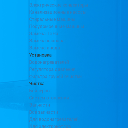
Электрические конвекторы
Канализационные насосы
Стиральные машины
Посудомоечные машины
Замена ТЭНа
Замена клапана
Замена анода
Установка
Водонагревателей
Регулятора давления
Фильтра грубой очистки
Чистка
Бойлеров
Систем отопления
Запчасти
Все запчасти
Для водонагревателей
Для электрокотлов