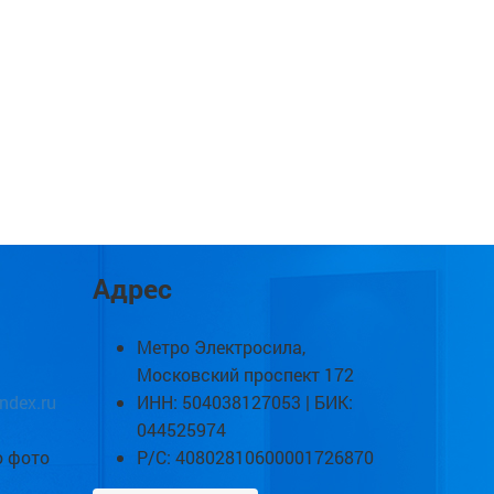
Адрес
Метро Электросила,
Московский проспект 172
ndex.ru
ИНН: 504038127053 | БИК:
044525974
о фото
Р/С: 40802810600001726870