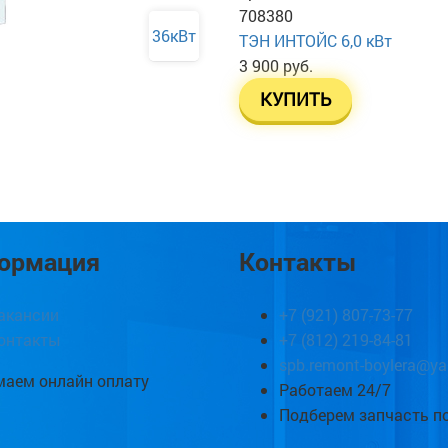
708380
36кВт
ТЭН ИНТОЙС 6,0 кВт
3 900 руб.
КУПИТЬ
ормация
Контакты
акансии
+7 (921) 807-73-77
онтакты
+7 (812) 219-84-81
spb.remont-boylera@ya
аем онлайн оплату
Работаем 24/7
Подберем запчасть п