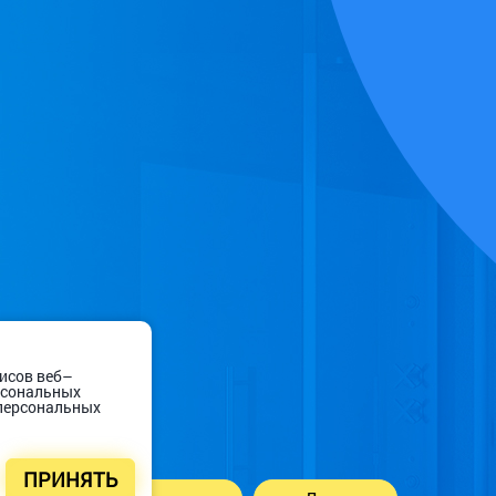
висов веб–
ерсональных
 персональных
ПРИНЯТЬ