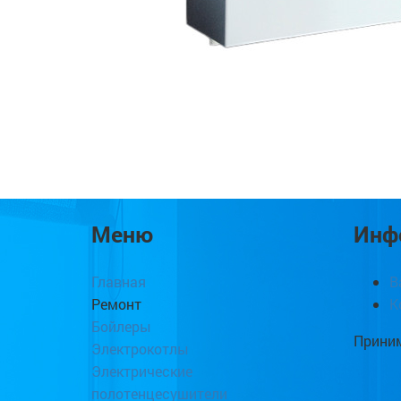
Меню
Инф
Главная
В
Ремонт
К
Бойлеры
Приним
Электрокотлы
Электрические
полотенцесушители