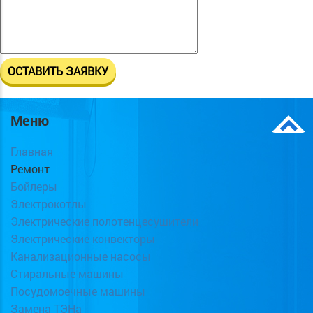
Меню
Главная
Ремонт
Бойлеры
Электрокотлы
Электрические полотенцесушители
Электрические конвекторы
Канализационные насосы
Стиральные машины
Посудомоечные машины
Замена ТЭНа